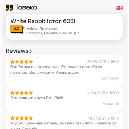
White Rabbit (стол 603)
5,0
3 reviews
Restaurant
•
Россия, г Москва, Смоленская пл, д 3
Reviews
3
30.08.2025 в 15:10
Все блюда очень вкусные. Отдельное спасибо за
приятное обслуживание Александру.
Виктория
01.08.2025 в 16:00
Это реально круто P.s + Вайб
Арсений
19.07.2025 в 19:13
вкусно, цены адекватные, заказали сет «Лето»
наелись от