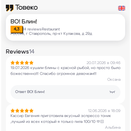
ВО! Блин!
4,3
14 reviews
Restaurant
•
Россия, г Ставрополь, пр-кт Кулакова, д 29д
Reviews
14
20.07.2026 в 09:46
19.07.2026 кушали блины с красной рыбой, но
просто было
божественно!!! Спасибо огромное
девочкам!!!
Оксана
Ответ
ВО! Блин!
12.06.2026 в 18:09
Кассир Евгения приготовила вкусный эспрессо
тоник
,лучший из всех который я только пила
100/10 🫶🏻
Альбина