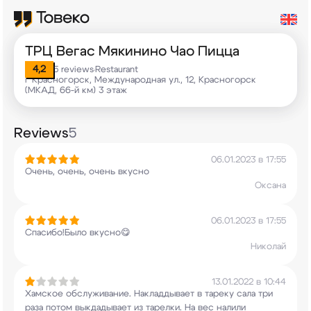
ТРЦ Вегас Мякинино Чао Пицца
4,2
5 reviews
Restaurant
•
г Красногорск, Международная ул., 12, Красногорск
(МКАД, 66-й км) 3 этаж
Reviews
5
06.01.2023 в 17:55
Очень, очень, очень вкусно
Оксана
06.01.2023 в 17:55
Спасибо!Было вкусно😋
Николай
13.01.2022 в 10:44
Хамское обслуживание. Накладдывает в тареку сала
три
раза потом выкдадывает из тарелки. На вес
налили