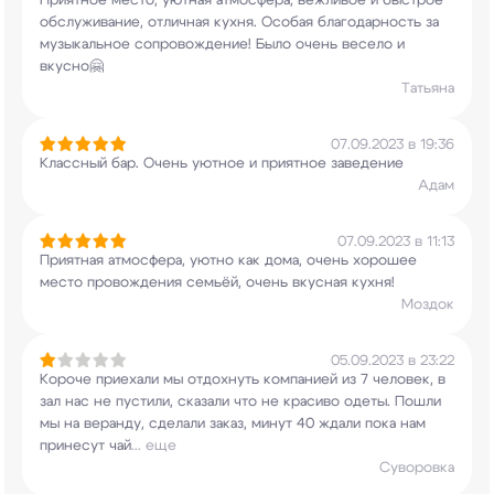
Приятное место, уютная атмосфера, вежливое и
быстрое
обслуживание, отличная кухня. Особая
благодарность за
музыкальное сопровождение!
Было очень весело и
вкусно🤗
Татьяна
07.09.2023 в 19:36
Классный бар. Очень уютное и приятное заведение
Адам
07.09.2023 в 11:13
Приятная атмосфера, уютно как дома, очень
хорошее
место провождения семьёй, очень вкусная
кухня!
Моздок
05.09.2023 в 23:22
Короче приехали мы отдохнуть компанией из 7
человек, в
зал нас не пустили, сказали что не
красиво одеты. Пошли
мы на веранду, сделали
заказ, минут 40 ждали пока нам
принесут чай
...
еще
Суворовка