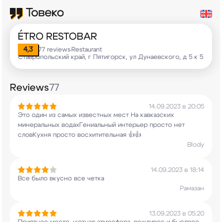
ÉTRO RESTOBAR
4,3
77 reviews
Restaurant
•
Ставропольский край, г Пятигорск, ул Дунаевского, д 5 к 5
Reviews
77
14.09.2023 в 20:05
Это один из самых известных мест На кавказских
минеральных водахГениальный интерьер просто нет
словКухня просто восхитительная 👍👍
Blody
14.09.2023 в 18:14
Все было вкусно все четка
Рамазан
13.09.2023 в 05:20