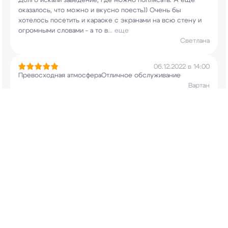
Долго искали заведение, где можно поплясать. А
еще
оказалось, что можно и вкусно поесть))
Очень бы
хотелось посетить и караоке с экранами
на всю стену и
огромными словами - а то в
...
еще
Светлана
06.12.2022 в 14:00
Превосходная атмосфераОтличное обслуживание
Вартан
13.11.2022 в 10:46
Очень классное, а главное безопасное заведение,
что
нам, девушкам очень необходимо. Хочется
отдыхать
комфортно и свободно, не думая, что
может кто-то
помешать. Охрана на уровне,
...
еще
Якунина
02.11.2022 в 18:44
Обожаю это заведение! 1000000 из 10
Марина