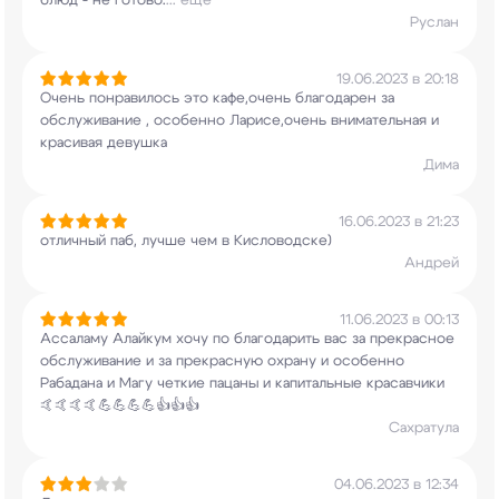
блюд - не готово.
...
еще
Руслан
19.06.2023 в 20:18
Очень понравилось это кафе,очень благодарен за
обслуживание , особенно Ларисе,очень
внимательная и
красивая девушка
Дима
16.06.2023 в 21:23
отличный паб, лучше чем в Кисловодске)
Андрей
11.06.2023 в 00:13
Ассаламу Алайкум хочу по благодарить вас за
прекрасное
обслуживание и за прекрасную охрану
и особенно
Рабадана и Магу четкие пацаны и
капитальные красавчики
🤙🤙🤙🤙💪💪💪💪👍👍👍
Сахратула
04.06.2023 в 12:34