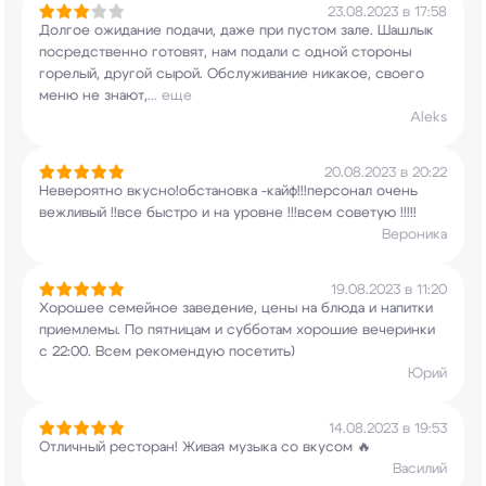
23.08.2023 в 17:58
Долгое ожидание подачи, даже при пустом зале.
Шашлык
посредственно готовят, нам подали с
одной стороны
горелый, другой сырой.
Обслуживание никакое, своего
меню не знают,
...
еще
Aleks
20.08.2023 в 20:22
Невероятно вкусно!обстановка -кайф!!!персонал
очень
вежливый !!все быстро и на уровне !!!всем
советую !!!!!
Вероника
19.08.2023 в 11:20
Хорошее семейное заведение, цены на блюда и
напитки
приемлемы. По пятницам и субботам
хорошие вечеринки
с 22:00. Всем рекомендую
посетить)
Юрий
14.08.2023 в 19:53
Отличный ресторан! Живая музыка со вкусом 🔥
Василий