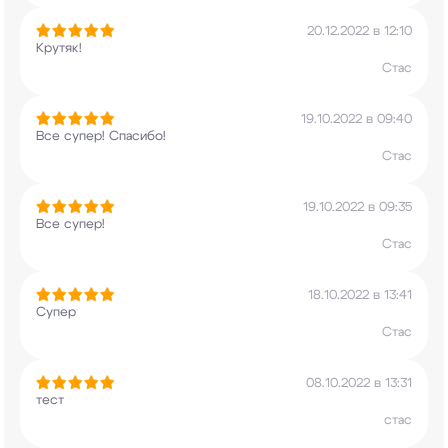
20.12.2022 в 12:10
Крутяк!
Стас
19.10.2022 в 09:40
Все супер! Спасибо!
Стас
19.10.2022 в 09:35
Все супер!
Стас
18.10.2022 в 13:41
Супер
Стас
08.10.2022 в 13:31
тест
стас