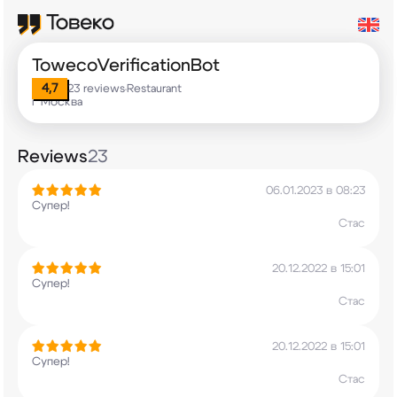
TowecoVerificationBot
4,7
23 reviews
Restaurant
•
г Москва
Reviews
23
06.01.2023 в 08:23
Супер!
Стас
20.12.2022 в 15:01
Супер!
Стас
20.12.2022 в 15:01
Супер!
Стас