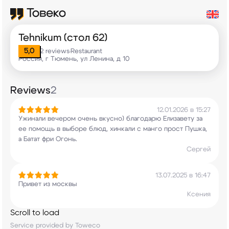
Tehnikum (стол 62)
5,0
2 reviews
Restaurant
•
Россия, г Тюмень, ул Ленина, д 10
Reviews
2
12.01.2026 в 15:27
Ужинали вечером очень вкусно) благодарю
Елизавету за
ее помощь в выборе блюд, хинкали с
манго прост Пушка,
а Батат фри Огонь.
Сергей
13.07.2025 в 16:47
Привет из москвы
Ксения
Scroll to load
Service provided by Toweco