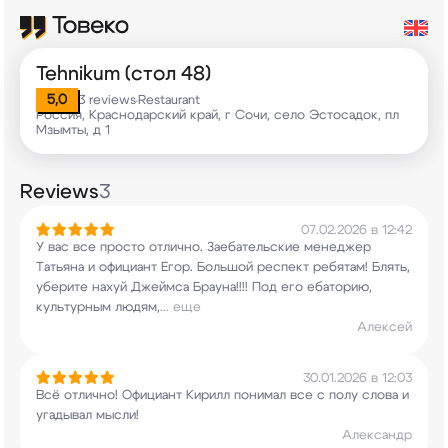
Tehnikum (стол 48)
5,0
3 reviews
Restaurant
•
Россия, Краснодарский край, г Сочи, село Эстосадок, пл
Мзымты, д 1
Reviews
3
07.02.2026 в 12:42
У вас все просто отлично. Заебательские менеджер
Татьяна и официант Егор. Большой респект
ребятам! Блять,
уберите нахуй Джеймса
Брауна!!!! Под его ебаторию,
культурным людям,
...
еще
Алексей
30.01.2026 в 12:03
Всё отлично! Официант Кирилл понимал все с полу
слова и
угадывал мысли!
Александр