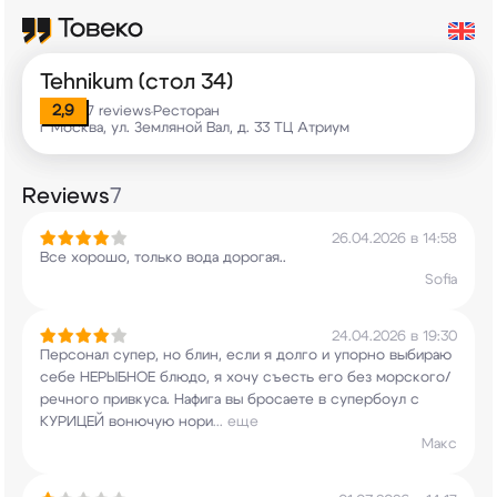
Tehnikum (стол 34)
2,9
7 reviews
Ресторан
•
г Москва, ул. Земляной Вал, д. 33 ТЦ Атриум
Reviews
7
26.04.2026 в 14:58
Все хорошо, только вода дорогая..
Sofia
24.04.2026 в 19:30
Персонал супер, но блин, если я долго и упорно
выбираю
себе НЕРЫБНОЕ блюдо, я хочу съесть его
без морского/
речного привкуса. Нафига вы
бросаете в супербоул с
КУРИЦЕЙ вонючую нори
...
еще
Макс