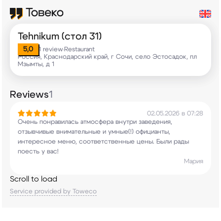
Tehnikum (стол 31)
5,0
1 review
Restaurant
•
Россия, Краснодарский край, г Сочи, село Эстосадок, пл
Мзымты, д 1
Reviews
1
02.05.2026 в 07:28
Очень понравилась атмосфера внутри заведения,
отзывчивые внимательные и умные(!) официанты,
интересное меню, соответственные цены. Были
рады
поесть у вас!
Мария
Scroll to load
Service provided by Toweco