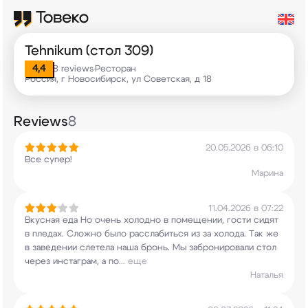
Tehnikum (стол 309)
4,4
8 reviews
Ресторан
•
Россия, г Новосибирск, ул Советская, д 18
Reviews
8
20.05.2026 в 06:10
Все супер!
Марина
11.04.2026 в 07:22
Вкусная еда Но очень холодно в помещении, гости
сидят
в пледах. Сложно было расслабиться из за
холода. Так же
в заведении слетела наша бронь.
Мы забронировали стол
через инстаграм, а по
...
еще
Наталья