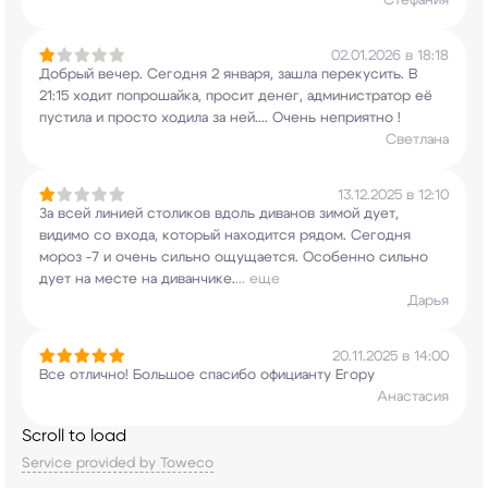
Стефания
02.01.2026 в 18:18
Добрый вечер. Сегодня 2 января, зашла
перекусить. В
21:15 ходит попрошайка, просит
денег, администратор её
пустила и просто ходила
за ней.... Очень неприятно !
Светлана
13.12.2025 в 12:10
За всей линией столиков вдоль диванов зимой
дует,
видимо со входа, который находится рядом.
Сегодня
мороз -7 и очень сильно ощущается.
Особенно сильно
дует на месте на диванчике.
...
еще
Дарья
20.11.2025 в 14:00
Все отлично! Большое спасибо официанту Егору
Анастасия
Scroll to load
Service provided by Toweco