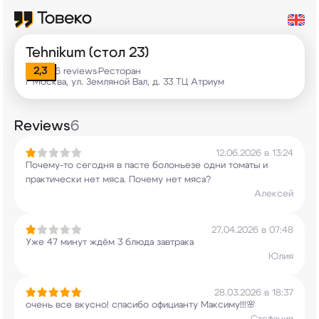
Tehnikum (стол 23)
2,3
6 reviews
Ресторан
•
г Москва, ул. Земляной Вал, д. 33 ТЦ Атриум
Reviews
6
12.06.2026 в 13:24
Почему-то сегодня в пасте болоньезе одни томаты
и
практически нет мяса. Почему нет мяса?
Алексей
27.04.2026 в 07:48
Уже 47 минут ждём 3 блюда завтрака
Юлия
28.03.2026 в 18:37
очень все вкусно! спасибо официанту Максиму!!!🌸