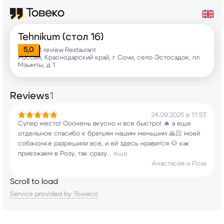
Tehnikum (стол 16)
5,0
1 review
Restaurant
•
Россия, Краснодарский край, г Сочи, село Эстосадок, пл
Мзымты, д 1
Reviews
1
24.09.2025 в 17:53
Супер место! Ооочень вкусно и все быстро! 🔥 а
еще
отдельное спасибо к братьям нашим меньшим
🙏🏻 моей
собачонке разрешили все, и ей здесь
нравится 🐶 как
приезжаем в Розу, так сразу
...
еще
Анастасия и Роза
Scroll to load
Service provided by Toweco