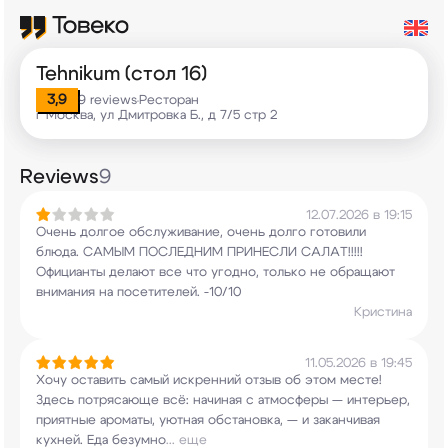
Tehnikum (стол 16)
3,9
9 reviews
Ресторан
•
г Москва, ул Дмитровка Б., д 7/5 стр 2
Reviews
9
12.07.2026 в 19:15
Очень долгое обслуживание, очень долго готовили
блюда. САМЫМ ПОСЛЕДНИМ ПРИНЕСЛИ САЛАТ!!!!!
Официанты делают все что угодно, только не
обращают
внимания на посетителей. -10/10
Кристина
11.05.2026 в 19:45
Хочу оставить самый искренний отзыв об этом
месте!
Здесь потрясающе всё: начиная с
атмосферы — интерьер,
приятные ароматы, уютная
обстановка, — и заканчивая
кухней. Еда безумно
...
еще