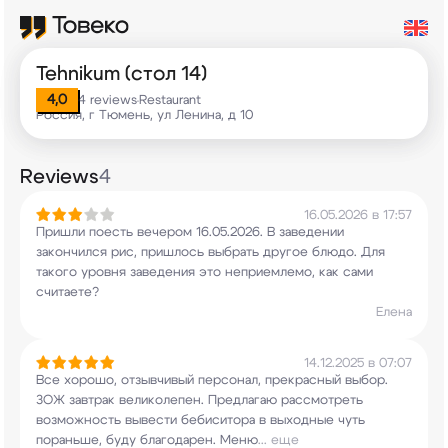
Tehnikum (стол 14)
4,0
4 reviews
Restaurant
•
Россия, г Тюмень, ул Ленина, д 10
Reviews
4
16.05.2026 в 17:57
Пришли поесть вечером 16.05.2026. В заведении
закончился рис, пришлось выбрать другое блюдо.
Для
такого уровня заведения это неприемлемо,
как сами
считаете?
Елена
14.12.2025 в 07:07
Все хорошо, отзывчивый персонал, прекрасный
выбор.
ЗОЖ завтрак великолепен. Предлагаю
рассмотреть
возможность вывести бебиситора в
выходные чуть
пораньше, буду благодарен. Меню
...
еще