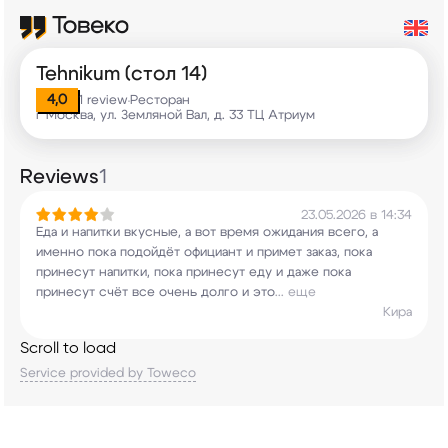
Tehnikum (стол 14)
4,0
1 review
Ресторан
•
г Москва, ул. Земляной Вал, д. 33 ТЦ Атриум
Reviews
1
23.05.2026 в 14:34
Еда и напитки вкусные, а вот время ожидания
всего, а
именно пока подойдёт официант и примет
заказ, пока
принесут напитки, пока принесут еду
и даже пока
принесут счёт все очень долго и это
...
еще
Кира
Scroll to load
Service provided by Toweco