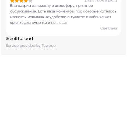
07.02.2026 в 06:21
Благодарим за приятную атмосферу, приятное
обслуживание. Есть пара моментов, про которые
хотелось
написать: испытала неудобство в
туалете: в кабинке нет
крючка для сумочки и не
...
еще
Светлана
Scroll to load
Service provided by Toweco