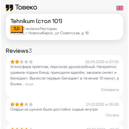
Tehnikum (стол 101)
3,0
3 reviews
Ресторан
•
Россия, г Новосибирск, ул Советская, д 18
Reviews
3
26.04.2026 в 07:09
Атмосфера приятная, персонал дружелюбный.
Неприятно
удивила подача блюд: приходили
вдвоём, заказали омлет и
бенедикт. Вынесли
первым бенедикт в течение 10 минут, а
более
...
еще
Елизавета
21.02.2026 в 06:08
Оладьи из цукини были достойно сырые внутри
Оксана