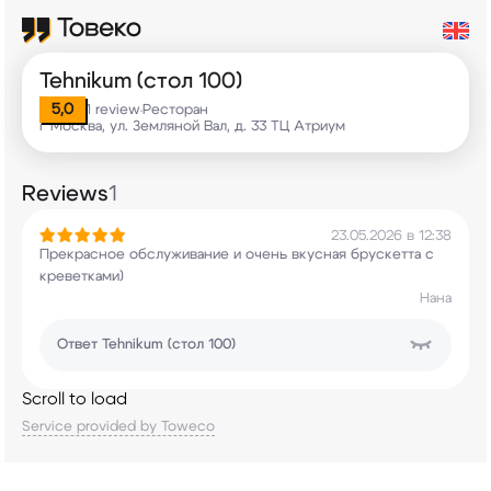
Tehnikum (стол 100)
5,0
1 review
Ресторан
•
г Москва, ул. Земляной Вал, д. 33 ТЦ Атриум
Reviews
1
23.05.2026 в 12:38
Прекрасное обслуживание и очень вкусная
брускетта с
креветками)
Нана
Ответ
Tehnikum (стол 100)
Scroll to load
Service provided by Toweco