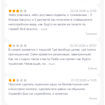
02.04.2026 в 21:58
Либо упаковка, либо доставка подвели, к
сожалению - 3
блюда (закуску и 2 десерта) мы
получили в совершенно
непотребном виде, как
будто их везли на телеге по
горам(( Всё вкусно,
...
еще
Татьяна
02.04.2026 в 20:57
В салате креветки с кишкой! Где вообще целая,
где плохо
прочищенная. Сами креветки резиновые,
заветренные!
Как не стыдно такое класть! Рыба
«на гриле» как будто
тушенная. Никакущая, ни
...
еще
Елена
07.03.2026 в 11:05
Просили сделать пшенную кашу на безлактозном или
кокосовом молоке, сделали все равно на обычном.
Скрембл был не скремблом, а омлетом
Анна