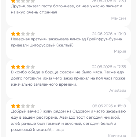
26.06.2026 в 17:39
Друзья, заказал пасту болоньезе, от нее ужасно
пахнет и
на вкус очень странная
Максим
24.06.2026 в 19:19
Неверная прзтуия- заказывала лимонад
Грейпфрут-бузина,
привезли Циторусовый (желтый)
Мария
02.06.2026 в 17:36
В комбо обеде в борще совсем не было мяса. Также
еду
долго готовили, из-за чего заказ приехал на
пол часа позже
изначально заявленного времени.
Anastasia
08.05.2026 в 15:18
Добрый вечер ) живу рядом на Садовом и часто
заказываю
еду в вашем ресторане. Авакадо тост
сегодня никакой,
хлеб раньше был темный и
вкусный, сегодня белый и
резиновый (никакой),
...
еще
Кристина