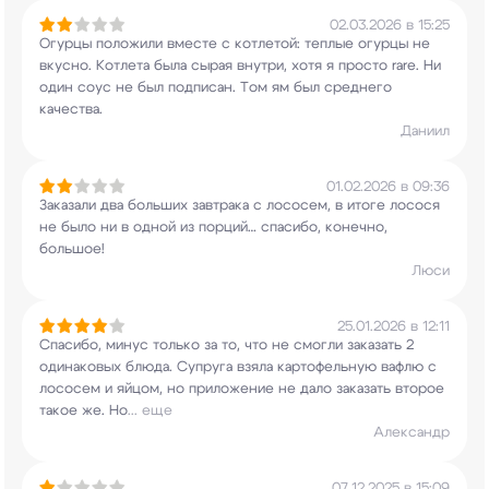
02.03.2026 в 15:25
Огурцы положили вместе с котлетой: теплые огурцы
не
вкусно. Котлета была сырая внутри, хотя я
просто rare. Ни
один соус не был подписан. Том
ям был среднего
качества.
Даниил
01.02.2026 в 09:36
Заказали два больших завтрака с лососем, в итоге
лосося
не было ни в одной из порций… спасибо,
конечно,
большое!
Люси
25.01.2026 в 12:11
Спасибо, минус только за то, что не смогли
заказать 2
одинаковых блюда. Супруга взяла
картофельную вафлю с
лососем и яйцом, но
приложение не дало заказать второе
такое же. Но
...
еще
Александр
07.12.2025 в 15:09