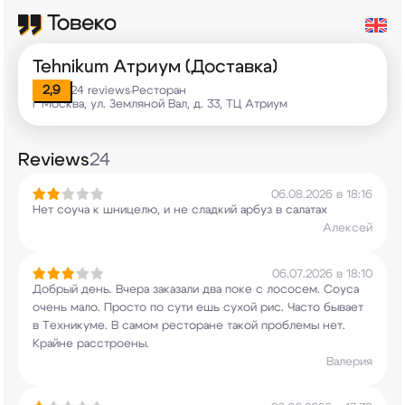
Tehnikum Атриум (Доставка)
2,9
24 reviews
Ресторан
•
г Москва, ул. Земляной Вал, д. 33, ТЦ Атриум
Reviews
24
06.08.2026 в 18:16
Нет соуча к шницелю, и не сладкий арбуз в
салатах
Алексей
06.07.2026 в 18:10
Добрый день. Вчера заказали два поке с лососем.
Соуса
очень мало. Просто по сути ешь сухой рис.
Часто бывает
в Техникуме. В самом ресторане
такой проблемы нет.
Крайне расстроены.
Валерия