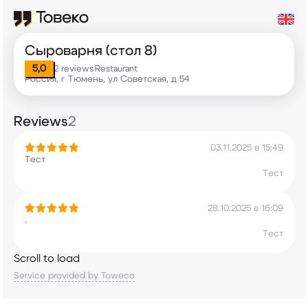
Сыроварня (стол 8)
5,0
2 reviews
Restaurant
•
Россия, г Тюмень, ул Советская, д 54
Reviews
2
03.11.2025 в 15:49
Тест
Тест
28.10.2025 в 16:09
.
Тест
Scroll to load
Service provided by Toweco