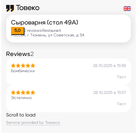
Сыроварня (стол 49A)
5,0
2 reviews
Restaurant
•
Россия, г Тюмень, ул Советская, д 54
Reviews
2
28.10.2025 в 15:58
Бомбически
Тест
28.10.2025 в 15:57
Эстетично
Тест
Scroll to load
Service provided by Toweco