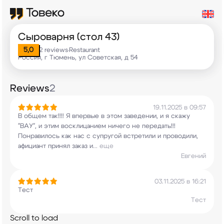
Сыроварня (стол 43)
5,0
2 reviews
Restaurant
•
Россия, г Тюмень, ул Советская, д 54
Reviews
2
19.11.2025 в 09:57
В общем так!!!! Я впервые в этом заведении, и я
скажу
"ВАУ", и этим восклицанием ничего не
передать!!!
Понравилось как нас с супругой
встретили и проводили,
афициант принял заказ и
...
еще
Евгений
03.11.2025 в 16:21
Тест
Тест
Scroll to load