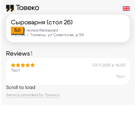
Сыроварня (стол 26)
5,0
1 review
Restaurant
•
Россия, г Тюмень, ул Советская, д 54
Reviews
1
03.11.2025 в 16:00
Тест
Тест
Scroll to load
Service provided by Toweco