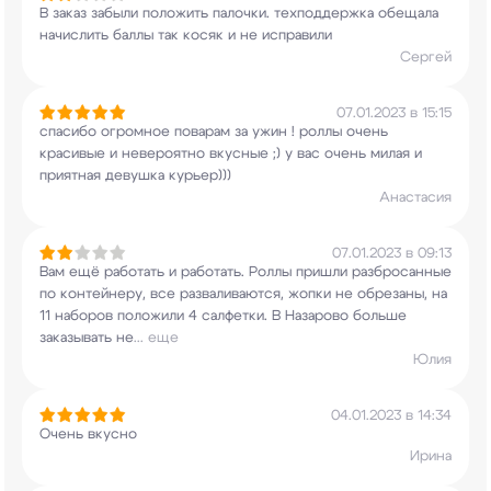
В заказ забыли положить палочки. техподдержка
обещала
начислить баллы так косяк и не
исправили
Сергей
07.01.2023 в 15:15
спасибо огромное поварам за ужин ! роллы очень
красивые и невероятно вкусные ;) у вас очень
милая и
приятная девушка курьер)))
Анастасия
07.01.2023 в 09:13
Вам ещё работать и работать. Роллы пришли
разбросанные
по контейнеру, все разваливаются,
жопки не обрезаны, на
11 наборов положили 4
салфетки. В Назарово больше
заказывать не
...
еще
Юлия
04.01.2023 в 14:34
Очень вкусно
Ирина