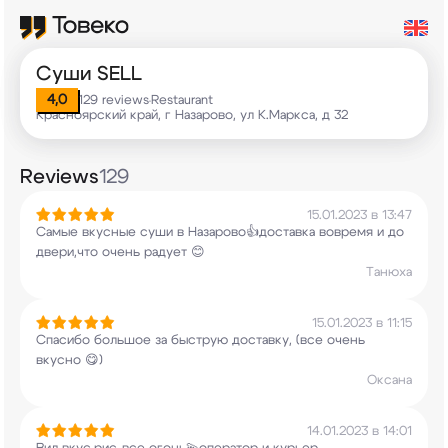
Суши SELL
4,0
129 reviews
Restaurant
•
Красноярский край, г Назарово, ул К.Маркса, д 32
Reviews
129
15.01.2023 в 13:47
Самые вкусные суши в Назарово👍доставка вовремя
и до
двери,что очень радует 😊
Танюха
15.01.2023 в 11:15
Спасибо большое за быструю доставку, (все очень
вкусно 😋)
Оксана
14.01.2023 в 14:01