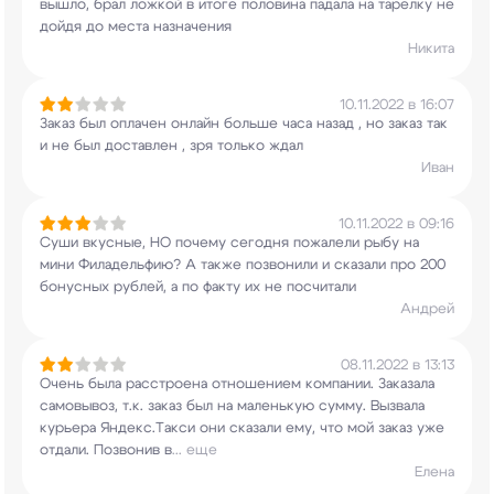
вышло, брал ложкой в итоге половина
падала на тарелку не
дойдя до места назначения
Никита
10.11.2022 в 16:07
Заказ был оплачен онлайн больше часа назад , но
заказ так
и не был доставлен , зря только ждал
Иван
10.11.2022 в 09:16
Суши вкусные, НО почему сегодня пожалели рыбу на
мини Филадельфию? А также позвонили и сказали
про 200
бонусных рублей, а по факту их не
посчитали
Андрей
08.11.2022 в 13:13
Очень была расстроена отношением компании.
Заказала
самовывоз, т.к. заказ был на маленькую
сумму. Вызвала
курьера Яндекс.Такси они сказали
ему, что мой заказ уже
отдали. Позвонив в
...
еще
Елена