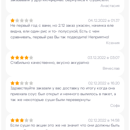
заказывали у других(4фирмы).
Вернулись к Сушиселл.
Анастасия
04.12.2022 в 01:37
Не первый год с вами, но 2.12 заказ ужасен,
начинка еле
видна, ели один рис и то-
полусухой, Есть с чем
сравнивать, первый раз
Вы так подводите! Неприятно!
Ксения
03.12.2022 в 03:07
Стабильно качественно, вкусно аккуратно
Вячеслав
02.12.2022 в 16:20
Здравствуйте заказали у вас доставку по итогу
когда она
приехала соус был открыт и немного
вылилось в пакет, а
так же некоторые суши были
перевернуты
Софа
02.12.2022 в 14:58
Если суши по акции это же не значит что они
должны быть