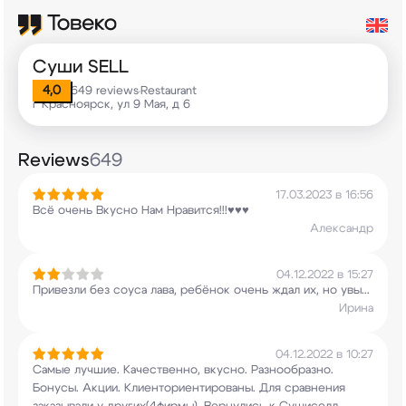
Суши SELL
4,0
649 reviews
Restaurant
•
г Красноярск, ул 9 Мая, д 6
Reviews
649
17.03.2023 в 16:56
Всё очень Вкусно Нам Нравится!!!♥️♥️♥️
Александр
04.12.2022 в 15:27
Привезли без соуса лава, ребёнок очень ждал их,
но увы...
Ирина
04.12.2022 в 10:27
Самые лучшие. Качественно, вкусно. Разнообразно.
Бонусы. Акции. Клиенториентированы. Для
сравнения