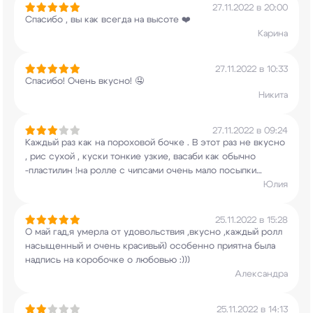
27.11.2022 в 20:00
Спасибо , вы как всегда на высоте ❤️
Карина
27.11.2022 в 10:33
Спасибо! Очень вкусно! 🤤
Никита
27.11.2022 в 09:24
Каждый раз как на пороховой бочке . В этот раз
не вкусно
, рис сухой , куски тонкие узкие,
васаби как обычно
-пластилин !на ролле с
чипсами очень мало посыпки…
Юлия
25.11.2022 в 15:28
О май гад,я умерла от удовольствия ,вкусно
,каждый ролл
насыщенный и очень красивый)
особенно приятна была
надпись на коробочке о
любовью :)))
Александра
25.11.2022 в 14:13