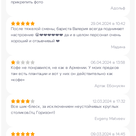
прикрепить фото
Адольф
29.04.2024 в 10:42
После тяжелой смены, бариста Валерия всегда
поднимает
настроение 😭❤️❤️❤️❤️❤️❤️ да и в
целом персонал очень
хороший и отзывчивый ❤️
Мадина
06.04.2024 в 13:58
Кофе не понравился, не как в Армении. У моих
предков
там есть плантации и вот у них он
действительно как
«кофе»
Артак Ебонукян
12.03.2024 в 17:32
Все шик-блеск, за исключением неустойчивых
круглых
столиков.(тц Горизонт)
Evgeny Matveev
09.03.2024 в 14:45