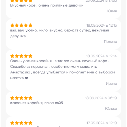
23.09.2024 в 17:53
Вкусный кофе , очень приятные девочки
Юлия
18.09.2024 в 12:15
вай, вай, уютно, мило, вкусно, бариста супер,
вежливая
девушка
Полина
18.09.2024 в 12:14
Очень уютная кофейня , а так же очень вкусный
кофе .
Спасибо за персонал , особенно могу
выделить
Анастасию , всегда улыбается и
помогает мне с выбором
напитка ❤️
Ирина
18.09.2024 в 06:19
классная кофейня, плюс вайб
Юлька
17.09.2024 в 12:19