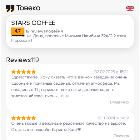
STARS COFFEE
4,7
119 reviews
Кофейня
•
Ростов-на-Дону, проспект Михаила Нагибина 32д/2 2 этаж
(Горизонт)
Reviews
119
02.02.2025 в 15:24
Здравствуйте. Хочу сказать что в данном
заведении очень
удобные и приятные сиденья,
отличная атмосфера. Мы
находясь в ТЦ горизонт,
пока наши девочки ходят в
золотом яблоке, очень
...
еще
Владимир
12.11.2024 в 14:12
Очень милые и вежливые работники! Качество на
высоте.
Отдельное спасибо бариста Кате💗
Глафира