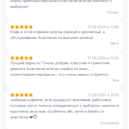
очень приятный персонал,Анастасия всегда поможет
с
выбором)
Роман
17.09.2024 в 11:48
Кофе в этой кофейне всегда свежий и ароматный, а
обслуживание Анастасии на высшем уровне!
Ваге
17.09.2024 в 11:09
Лучший бариста ! Очень добрая, классная и
грамотная
девочка Анастасия всегда улыбка на
лице ,
клиентоориентированна - это очень важно
и приятно
Яна
17.09.2024 в 10:15
любимая кофейня, всегда радуют вежливые
работники,
которые могут помочь определиться с
выбором. напитки и
еда очень вкусные, особенно
айс латте и бамбл от
анастасии ❤️😇
Екатерина