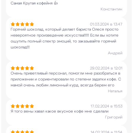
Самая Крутая кофейня 👍
Константин
01.03.2024 в 13:47
Горячий шоколад, который делает бариста Олеся
просто
невероятное произведение искусства!!!!!!
Если вы хотите
ощутить полный спектр эмоций, то
заказывайте горячий
шоколад!!!
Андрей
29.02.2024 в 12:01
Очень приветливый персонал, помогли мне
разобраться в
приложении и сориентировали по
степени задатки кофе. С
мамой очень любим
лимонный курд, всегда берем его
Наталья
17.02.2024 в 15:53
Я того вены хавал какое вкусное кофе мне сделали
Григорий
14.02.2024 в 11:54