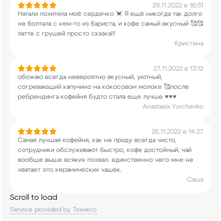
29.11.2022 в 16:51
Натали похитила моё сердечко 💓 Я ещё никогда
так долго
не болтала с кем-то из бариста, и
кофе самый вкусный 🥰🥰
латте с грушей просто
сказка!!!
Кристина
27.11.2022 в 13:12
обожаю всегда невероятно вкусный, уютный,
согревающий капучино на кокосовом молоке
🥰после
ребрендинга кофейня будто стала еще
лучше ♥️♥️♥️
Anastasia Yurchenko
26.11.2022 в 14:27
Самая лучшая кофейня, как не приду всегда чисто,
сотрудники обслуживают быстро, кофе достойный,
чай
вообще выше всяких похвал. единственно чего
мне не
хватает это керамических чашек.
Саша
Scroll to load
Service provided by Toweco