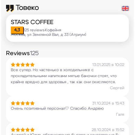
STARS COFFEE
4,3
125 reviews
Кофейня
•
Москва, ул Земляной Вал, д 33 (Атриум)
Reviews
125
13.01.2025 в 10:02
Все супер. Но частенько в холодильнике с
прохладительными напитками мятые баночки стоят,
что
крайне вредно для здоровья , так как они
окисляются.
Сергей
31.10.2024 в 15:43
Очень позитивный персонал🤍 Спасибо Андрею
Галя
28.10.2024 в 15:52