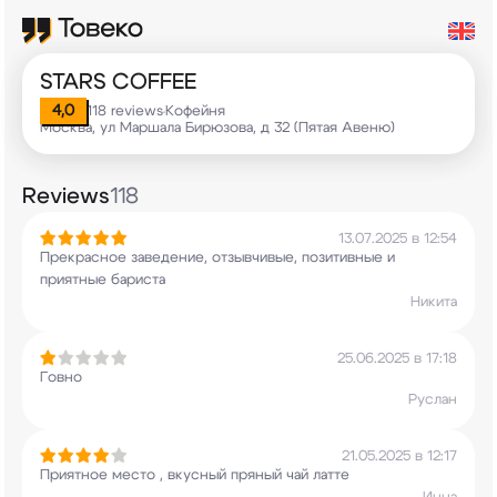
STARS COFFEE
4,0
118 reviews
Кофейня
•
Москва, ул Маршала Бирюзова, д 32 (Пятая Авеню)
Reviews
118
13.07.2025 в 12:54
Прекрасное заведение, отзывчивые, позитивные и
приятные бариста
Никита
25.06.2025 в 17:18
Говно
Руслан
21.05.2025 в 12:17
Приятное место , вкусный пряный чай латте