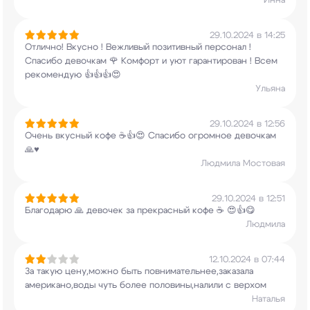
Инна
29.10.2024 в 14:25
Отлично! Вкусно ! Вежливый позитивный персонал !
Спасибо девочкам 🌹 Комфорт и уют гарантирован
! Всем
рекомендую 👍👍👍😍
Ульяна
29.10.2024 в 12:56
Очень вкусный кофе ☕️👍😍 Спасибо огромное
девочкам
🙏♥️
Людмила Мостовая
29.10.2024 в 12:51
Благодарю 🙏 девочек за прекрасный кофе ☕️
😍👍😋
Людмила
12.10.2024 в 07:44
За такую цену,можно быть повнимательнее,заказала
американо,воды чуть более половины,налили с
верхом
Наталья