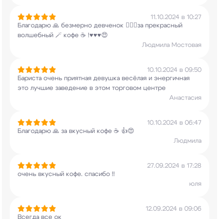
11.10.2024 в 10:27
Благодарю 🙏 безмерно девченок 🧚🏻‍♀️за
прекрасный
волшебный 🪄 кофе ☕️ !♥️♥️♥️😍
Людмила Мостовая
10.10.2024 в 09:50
Бариста очень приятная девушка весёлая и
энергичная
это лучшие заведение в этом торговом
центре
Анастасия
10.10.2024 в 06:47
Благодарю 🙏 за вкусный кофе ☕️ 👍😍
Людмила
27.09.2024 в 17:28
очень вкусный кофе. спасибо !!
юля
12.09.2024 в 09:06
Всегда все ок