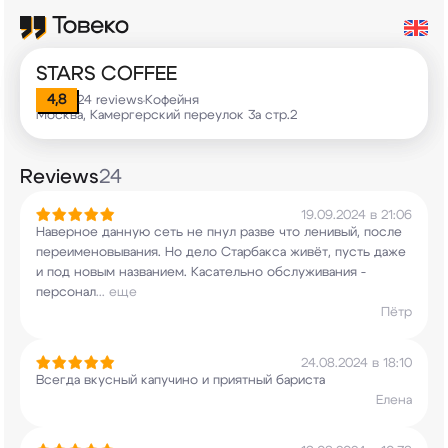
STARS COFFEE
4,8
24 reviews
Кофейня
•
Москва, Камергерский переулок 3а стр.2
Reviews
24
19.09.2024 в 21:06
Наверное данную сеть не пнул разве что ленивый,
после
переименовывания. Но дело Старбакса
живёт, пусть даже
и под новым
названием. Касательно обслуживания -
персонал
...
еще
Пётр
24.08.2024 в 18:10
Всегда вкусный капучино и приятный бариста
Елена