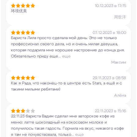
10.12.2023 в 17:15
环境优美
周世洋
07.12.2023 в 18:00
Бариста Лила просто сделала мой день. Это не
только
профессионал своего дела, но и очень
милая девушка,
которая подарила мне хорошее
настроение до конца дня.
Обязательно приду еще
...
еще
Максим
29.11.2023 в 08:58
Как я Рада, что наконец-то в центре есть Stars,
а ещё и с
такими милыми ребятами)
Алёна
22.11.2023 в 15:16
22.11.23 бариста Вадим сделал мне авторское кофе
из
меню: латте шоколадный на кокосовом молоке и
получилось такая гадость. Горчила на вкус,
никакого кофе
я там не почувствовала, только
...
еще