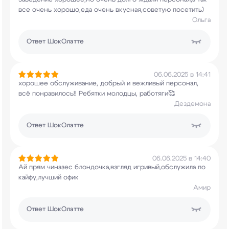
все очень хорошо,еда очень
вкусная,советую посетить)
Ольга
Ответ
ШокОлатте
06.06.2025 в 14:41
хорошее обслуживание, добрый и вежливый
персонал,
всё понравилось!! Ребятки молодцы,
работяги🥰
Дездемона
Ответ
ШокОлатте
06.06.2025 в 14:40
Ай прям чиназес блондочка,взгляд
игривый,обслужила по
кайфу,лучший офик
Амир
Ответ
ШокОлатте