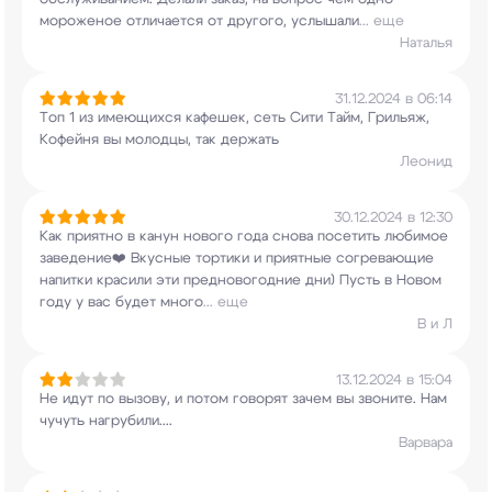
мороженое отличается от другого, услышали
...
еще
Наталья
31.12.2024 в 06:14
Топ 1 из имеющихся кафешек, сеть Сити Тайм,
Грильяж,
Кофейня вы молодцы, так держать
Леонид
30.12.2024 в 12:30
Как приятно в канун нового года снова посетить
любимое
заведение❤️ Вкусные тортики и приятные
согревающие
напитки красили эти предновогодние
дни) Пусть в Новом
году у вас будет много
...
еще
В и Л
13.12.2024 в 15:04
Не идут по вызову, и потом говорят зачем вы
звоните. Нам
чучуть нагрубили....
Варвара