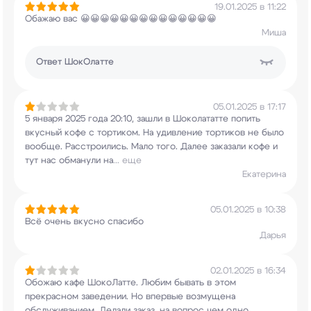
19.01.2025 в 11:22
Обажаю вас 😀😀😀😀😀😀😀😀😀😀😀😀😀😀
Миша
Ответ
ШокОлатте
05.01.2025 в 17:17
5 января 2025 года 20:10, зашли в Шоколататте
попить
вкусный кофе с тортиком. На удивление
тортиков не было
вообще. Расстроились. Мало
того. Далее заказали кофе и
тут нас обманули на
...
еще
Екатерина
05.01.2025 в 10:38
Всё очень вкусно спасибо
Дарья
02.01.2025 в 16:34
Обожаю кафе ШокоЛатте. Любим бывать в этом
прекрасном заведении. Но впервые возмущена
обслуживанием. Делали заказ, на вопрос чем
одно