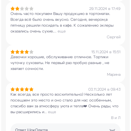
29.11.2024 в 17:49
Очень часто покупаем Вашу продукцию в
тортоматах.
Всегда всё было очень вкусно.
Сегодня, вечером,в
пятницу решили посидеть в
кафе. К сожалению эклеры
оказались очень сухие.
...
еще
Сергей
15.11.2024 в 15:51
Девочки хорошие, обслуживание отличное. Тортики
чуточку суховаты. Не первый раз пробую разные ,
не
хватает сочности.
Марина
03.11.2024 в 09:43
Как всегда, все просто восхитительно) Несколько
лет
посещаем это место и оно стало для нас
особенным,
спасибо вам за атмосферу уюта и
тепла❤️ Очень рады, что
вы расширились и
...
еще
В и Л
Ответ
ШокОлатте