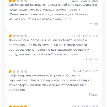
22.07.2025 в 18:03
Сработала сигнализация чрезвычайной ситуации.
Официант
предупредил, что все хорошо, ложная
тревога.
Объявление громкое и продолжается уже
10 минут,
мешает общаться и в целом очень
...
еще
Татьяна
08.04.2025 в 12:12
Добрый день, сегодня я решил пообедать в вашем
ресторане. Все было вкусно, но шеф повар вашего
ресторана очень, токсично разговаривает со
своими
сотрудниками, часто БлякаеТ и все это
...
еще
Алексей
08.04.2025 в 12:11
Шеф-повар неуважительно и громко общался с
персоналом. Швыря посуду и еду , создавал
нервную
атомосферу и портил впечатление от
пребывания в
ресторане
Мария
09.02.2025 в 13:23