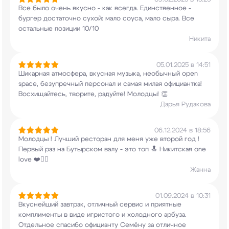
Все было очень вкусно - как
всегда. Единственное -
бургер достаточно
сухой: мало соуса, мало сыра. Все
остальные
позиции 10/10
Никита
05.01.2025 в 14:51
Шикарная атмосфера, вкусная музыка, необычный
open
space, безупречный персонал и самая милая
официантка!
Восхищайтесь, творите, радуйте!
Молодцы! 👏
Дарья Рудакова
06.12.2024 в 18:56
Молодцы ! Лучший ресторан для меня уже второй
год !
Первый раз на Бутырском валу - это топ
🔝 Никитская one
love ❤️🧚‍♀️
Жанна
01.09.2024 в 10:31
Вкуснейший завтрак, отличный сервис и приятные
комплименты в виде игристого и холодного
арбуза.
Отдельное спасибо официанту Семёну за
отличное