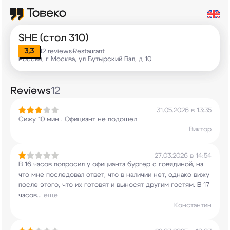
SHE (стол 310)
3,3
12 reviews
Restaurant
•
Россия, г Москва, ул Бутырский Вал, д 10
Reviews
12
31.05.2026 в 13:35
Сижу 10 мин . Официант не подошел
Виктор
27.03.2026 в 14:54
В 16 часов попросил у официанта бургер с
говядиной, на
что мне последовал ответ, что в
наличии нет, однако вижу
после этого, что их
готовят и выносят другим гостям. В 17
часов
...
еще
Константин