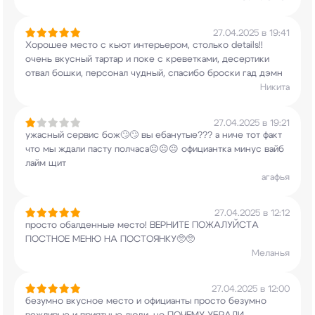
27.04.2025 в 19:41
Хорошее место с кьют интерьером, столько
details!!
очень вкусный тартар и поке с
креветками, десертики
отвал бошки, персонал
чудный, спасибо броски гад дэмн
Никита
27.04.2025 в 19:21
ужасный сервис бож🙄🙄 вы ебанутые??? а ниче тот
факт
что мы ждали пасту
полчаса😐😐😐 официантка минус вайб
лайм щит
агафья
27.04.2025 в 12:12
просто обалденные место! ВЕРНИТЕ ПОЖАЛУЙСТА
ПОСТНОЕ МЕНЮ НА ПОСТОЯНКУ🥺🥺
Меланья
27.04.2025 в 12:00
безумно вкусное место и официанты просто безумно