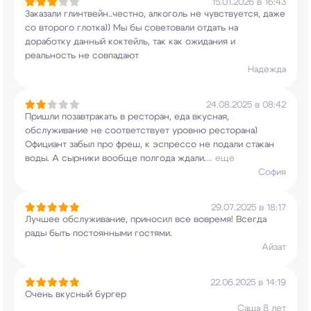
15.01.2026 в 16:43
Заказали глинтвейн..честно, алкоголь не
чувствуется, даже
со второго глотка)) Мы бы
советовали отдать на
доработку данный коктейль,
так как ожидания и
реальность не совпадают
Надежда
24.08.2025 в 08:42
Пришли позавтракать в ресторан, еда вкусная,
обслуживание не соответствует уровню ресторана)
Официант забыл про фреш, к эспрессо не подали
стакан
воды. А сырники вообще полгода ждали.
...
еще
София
29.07.2025 в 18:17
Лучшее обслуживание, приносил все вовремя!
Всегда
рады быть постоянными гостями.
Айзат
22.06.2025 в 14:19
Очень вкусный бургер
Саша 8 лет