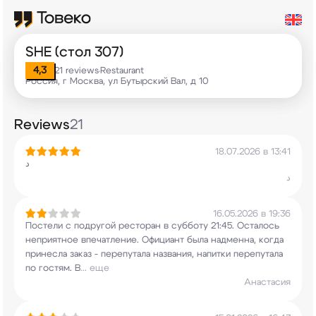
SHE (стол 307)
4,3
21 reviews
Restaurant
•
Россия, г Москва, ул Бутырский Вал, д 10
Reviews
21
18.07.2026 в 13:41
د
د
16.05.2026 в 19:36
Постели с подругой ресторан в субботу 21:45.
Осталось
неприятное впечатление. Официант была
надменна, когда
принесла заказ - перепутала
названия, напитки перепутала
по гостям. В
...
еще
Анастасия