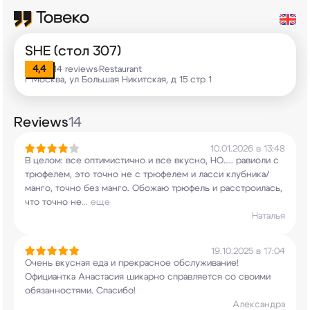
SHE (стол 307)
4,4
14 reviews
Restaurant
•
г Москва, ул Большая Никитская, д 15 стр 1
Reviews
14
10.01.2026 в 13:48
В целом: все оптимистично и все вкусно, НО…..
равиоли с
трюфелем, это точно не с трюфелем и
ласси клубника/
манго, точно без манго. Обожаю
трюфель и расстроилась,
что точно не
...
еще
Наталья
19.10.2025 в 17:04
Очень вкусная еда и прекрасное обслуживание!
Официантка Анастасия шикарно справляется со
своими
обязанностями. Спасибо!
Александра