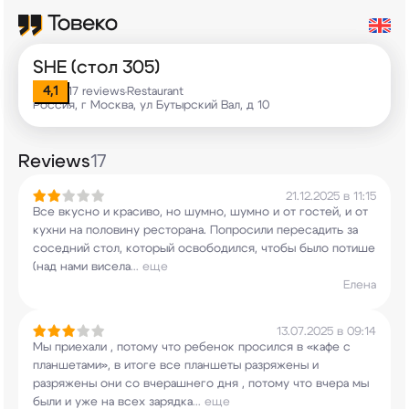
SHE (стол 305)
4,1
17 reviews
Restaurant
•
Россия, г Москва, ул Бутырский Вал, д 10
Reviews
17
21.12.2025 в 11:15
Все вкусно и красиво, но шумно, шумно и от
гостей, и от
кухни на половину ресторана.
Попросили пересадить за
соседний стол, который
освободился, чтобы было потише
(над нами висела
...
еще
Елена
13.07.2025 в 09:14
Мы приехали , потому что ребенок просился в
«кафе с
планшетами», в итоге все планшеты
разряжены и
разряжены они со вчерашнего дня ,
потому что вчера мы
были и уже на всех зарядка
...
еще