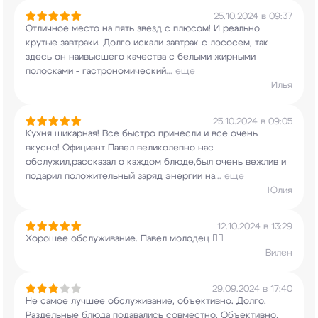
25.10.2024 в 09:37
Отличное место на пять звезд с плюсом! И реально
крутые завтраки. Долго искали завтрак с
лососем, так
здесь он наивысшего качества с
белыми жирными
полосками - гастрономический
...
еще
Илья
25.10.2024 в 09:05
Кухня шикарная! Все быстро принесли и все очень
вкусно! Официант Павел великолепно нас
обслужил,рассказал о каждом блюде,был очень
вежлив и
подарил положительный заряд энергии на
...
еще
Юлия
12.10.2024 в 13:29
Хорошее обслуживание. Павел молодец 👍🏼
Вилен
29.09.2024 в 17:40
Не самое лучшее обслуживание, объективно. Долго.
Раздельные блюда подавались совместно.
Объективно,