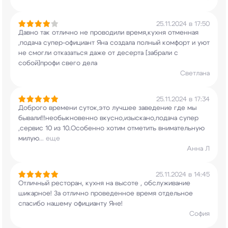
25.11.2024 в 17:50
Давно так отлично не проводили время,кухня
отменная
,подача супер-официант Яна создала
полный комфорт и уют
не смогли отказаться даже
от десерта [забрали с
собой]профи свего дела
Светлана
25.11.2024 в 17:34
Доброго времени суток,это лучшее заведение где
мы
бывали!!!необыкновенно
вкусно,изыскано,подача супер
,сервис 10 из
10.Особенно хотим отметить внимательную
милую
...
еще
Анна Л
25.11.2024 в 14:45
Отличный ресторан, кухня на высоте ,
обслуживание
шикарное! За отлично проведенное
время отдельное
спасибо нашему официанту Яне!
София