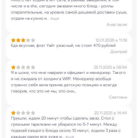
Много лет ходим в wrf сеть, в разные заведения,
в том
числе и в she, сегодня заказали много
блюд - роллы
отвратительные, на уровне самой
дешевой доставки суши,
отдали на кухню и
...
еще
Анастасия
12.01.2026 в 11:18
Еда вкусная, флэт Уайт ужасный, не стоит 470
рублей
Дмитрий
25.11.2025 в 06:54
Я в шоке, что мне наврали и официант и менеджер.
Такого
я не ожидала от холдинга WRF. Менеджер
вообще
странно себя вела приняв детскую позицию
и всегда
говорив, что это не мы, это они…
Светлана
22.11.2025 в 14:44
Пришли, ждали 20 минут чтобы сделать заказ.
Стол с
грязными тарелками не убирался по 5-7
минут. Между
подачей каждого блюда около 10
минут, ходили 3 раза с
каждым разом все хуже и
...
еще