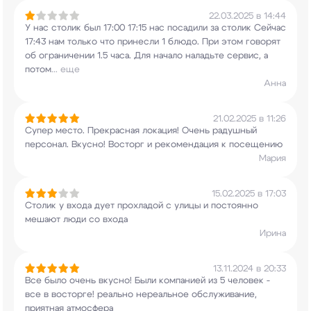
22.03.2025 в 14:44
У нас столик был 17:00 17:15 нас посадили за
столик Сейчас
17:43 нам только что принесли 1
блюдо. При этом говорят
об ограничении 1.5
часа. Для начало наладьте сервис, а
потом
...
еще
Анна
21.02.2025 в 11:26
Супер место. Прекрасная локация! Очень радушный
персонал. Вкусно! Восторг и рекомендация к
посещению
Мария
15.02.2025 в 17:03
Столик у входа дует прохладой с улицы и
постоянно
мешают люди со входа
Ирина
13.11.2024 в 20:33
Все было очень вкусно! Были компанией из 5
человек -
все в восторге! реально нереальное
обслуживание,
приятная атмосфера