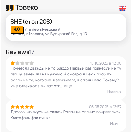
SHE (стол 208)
4,0
17 reviews
Restaurant
•
Россия, г Москва, ул Бутырский Вал, д 10
Reviews
17
17.10.2025 в 12:00
Принесли дважды не то блюдо Первый раз принесли
не ту
лапшу, заменили на нужную Я смотрю в чек
- пробиты
роллы не те, которые я заказывала, я
спрашиваю Почему?,
мне отвечают а вы вот эти
...
еще
Наталья
06.05.2025 в 13:57
Дорого, но вкусные салаты Роллы не сильно
понравились
Картофель фри пушка
Ирина