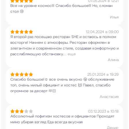
01.05.2024 в 12:21
Все на уровне космос!!! Спасибо большое!!! Но,
сломан
стол 😢
Илья
12.04.2024 в 09:00
Я второй раз посещаю ресторан SHE и остаюсь в
полном
восторге! Начнем с атмосферы. Ресторан
оформлен в
элегантном и современном стиле,
создавая комфортную и
расслабляющую обстановку.
...
еще
Алина
25.01.2024 в 19:29
Спасибо большое!☺️ все очень вкусно 🤤
обслуживание
топ, очень милый официант и
хостес 🙌 Павел, спасибо
огромное за десерт
🫶🏻
Анастасия
03.12.2023 в 10:18
Абсолютный пофигизм хостесов и официантов
Проходят
мимо убирая взгляд Еда всегда
вкусная
Денис