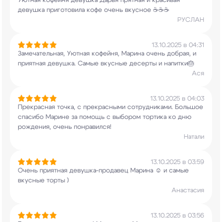
Уютная кофейня девушка Дарья прятная и красивая
девушка приготовила кофе очень вкусное ☕️☕️☕️
РУСЛАН
13.10.2025 в 04:31
Замечательная, Уютная кофейня, Марина очень
добрая, и
приятная девушка. Самые вкусные
десерты и напитки🎂
Ася
13.10.2025 в 04:03
Прекрасная точка, с прекрасными сотрудниками.
Большое
спасибо Марине за помощь с выбором
тортика ко дню
рождения, очень понравился!
Натали
13.10.2025 в 03:59
Очень приятная девушка-продавец Марина ☺️ и
самые
вкусные торты )
Анастасия
13.10.2025 в 03:56