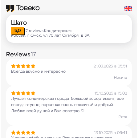
Шато
5,0
17 reviews
Кондитерская
•
Россия, г Омск, ул 70 лет Октября, д 3А
Reviews
17
21.03.2026 в 05:51
Всегда вкусно и интересно
Никита
15.10.2025 в 15:02
Лучшая кондитерская города, большой ассортимент,
все
всегда вкусно, персонал очень вежливый и
добрый.
Люблю всей душой и Вам советую 🤍
Рита
13.10.2025 в 06:41