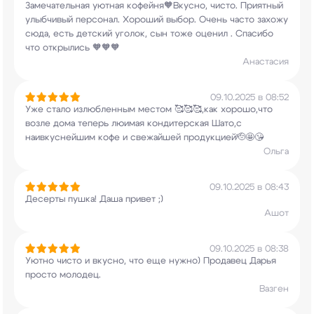
Замечательная уютная кофейня🧡Вкусно, чисто.
Приятный
улыбчивый персонал. Хороший выбор.
Очень часто захожу
сюда, есть детский уголок,
сын тоже оценил . Спасибо
что открылись 🧡🧡🧡
Анастасия
09.10.2025 в 08:52
Уже стало излюбленным местом 🥰🥰🥰,как
хорошо,что
возле дома теперь люимая
кондитерская Шато,с
наивкуснейшим кофе и
свежайшей продукцией🫡🤩😘
Ольга
09.10.2025 в 08:43
Десерты пушка! Даша привет ;)
Ашот
09.10.2025 в 08:38
Уютно чисто и вкусно, что еще нужно) Продавец
Дарья
просто молодец.
Вазген