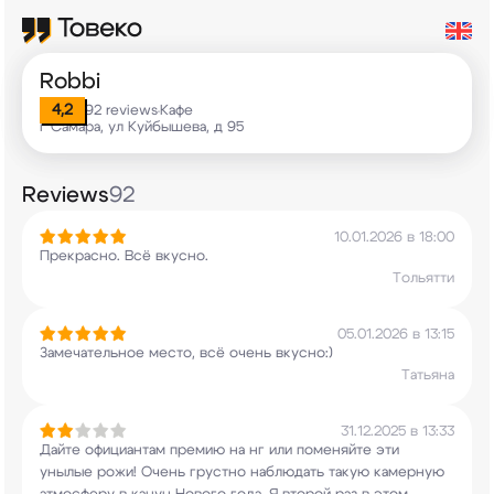
Robbi
4,2
92 reviews
Кафе
•
г Самара, ул Куйбышева, д 95
Reviews
92
10.01.2026 в 18:00
Прекрасно. Всё вкусно.
Тольятти
05.01.2026 в 13:15
Замечательное место, всё очень вкусно:)
Татьяна
31.12.2025 в 13:33
Дайте официантам премию на нг или поменяйте эти
унылые рожи! Очень грустно наблюдать такую
камерную