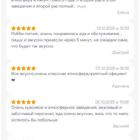
атмосферу в канун Нового года. Я
второй раз в этом
заведении и второй раз полный
...
еще
Елена
13.12.2025 в 12:33
Робби-топчик, очень понравилась еда и
обслуживание ,
пиццу и закуски принесли через 5
минут, не ожидали сами,
что будет так вкусно
Дмитрий
07.12.2025 в 18:18
Все вкусно,очень классная атмосфера,приятный
официант
❤️
Аделина
28.10.2025 в 15:56
Очень красивое и атмосферное заведение, вежливый
и
заботливый персонал, еда очень вкуснач, жаль
что то мало
хотелось бы побольше
Василий