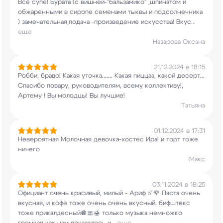
Всё супе! Бурата (с вишней-"бальзамико"
,шпинатом и
обжаренными в сиропе семенами тыквы
и подсолнечника
) замечательная,подача
-произведение искусства! Вкус
...
еще
Назарова Оксана
21.12.2024 в 18:15
Робби, браво! Какая уточка....... Какая пиццаа,
какой десерт...
Спасибо повару, руководителям,
всему коллективу!,
Артему ! Вы молодцы! Вы
лучшие!
Татьяна
01.12.2024 в 17:31
Невероятная Молочная девочка-хостес Ира! и торт
тоже
ничего
Макс
03.11.2024 в 18:25
Официант очень красивый, милый - Ариф ☄️🌹 Паста
очень
вкусная, и кофе тоже очень очень вкусный.
бифштекс
тоже прикалдесный🪩🎀🍯 только музыка
немножко