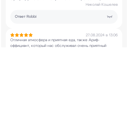
Николай Кошелев
Ответ
Robbi
27.08.2024 в 13:06
Отличная атмосфера и приятная еда, также
Ариф-
оффициант, который нас обслуживал очень
приятный
человек !
Михаил
Ответ
Robbi
21.08.2024 в 18:07
Заказывали разные пасты, чай, суп и салат. Всё
было
вкусно, у каждого блюда индивидуальный
вкус,
интересная подача, официант - очень
приятная девушка.
Приятная атмосфера и уютно.
Евгения
Ответ
Robbi