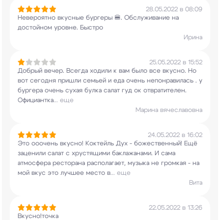
28.05.2022 в 08:09
Невероятно вкусные бургеры 🍔. Обслуживание на
достойном уровне. Быстро
Ирина
25.05.2022 в 15:52
Добрый вечер. Всегда ходили к вам было все
вкусно. Но
вот сегодня пришли семьей и еда
очень непонравилась . у
бургера очень сухая
булка салат гуд ок отвратителен.
Официантка
...
еще
Марина вячеславовна
24.05.2022 в 16:02
Это ооочень вкусно! Коктейль Дух - божественный!
Ещё
заценили салат с хрустящими баклажанами. И
сама
атмосфера ресторана располагает, музыка не
громкая - на
мой вкус это лучшее место в
...
еще
Вита
22.05.2022 в 13:26
Вкусно!точка