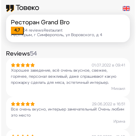
Ресторан Grand Bro
4,7
54 reviews
Restaurant
•
Респ Крым, г Симферополь, ул Воровского, д 4
Reviews
54
01.07.2022 в 09:41
Хорошее заведение, всë очень вкусное, свежее,
горячее, персонал вежливый, даже спрашивают
какую
прожарку сделать для мяса, эстетичный
интерьер.
Михаил
29.06.2022 в 16:51
Все очень вкусно, интерьер замечательный! Очень
любим
это место
Ирина