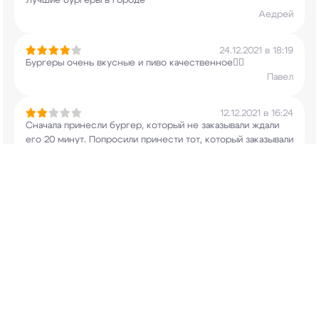
Лучшие бургеры в городе
Аедрей
24.12.2021 в 18:19
Бургеры очень вкусные и пиво качественное👍🏼
Павел
12.12.2021 в 16:24
Сначала принесли бургер, который не заказывали
ждали
его 20 минут. Попросили принести тот,
который заказывали
принесли через 30 минут
после того, как напомнили о
нашем заказе.
...
еще
Максим
12.12.2021 в 10:23
Спасибо,все понравилось,довольно быстрая
подача,стильно,а главное вкусненько
Мария
05.12.2021 в 14:21
Отличное заведение!Бургеры огонь!