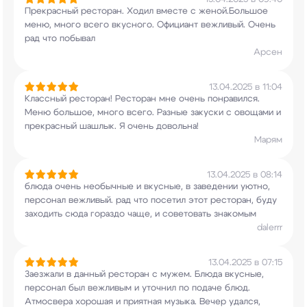
Прекрасный ресторан. Ходил вместе с
женой.Большое
меню, много всего вкусного.
Официант вежливый. Очень
рад что побывал
Арсен
13.04.2025 в 11:04
Классный ресторан! Ресторан мне очень
понравился.
Меню большое, много всего. Разные
закуски с овощами и
прекрасный шашлык. Я очень
довольна!
Марям
13.04.2025 в 08:14
блюда очень необычные и вкусные, в заведении
уютно,
персонал вежливый. рад что посетил этот
ресторан, буду
заходить сюда гораздо чаще, и
советовать знакомым
dalerrr
13.04.2025 в 07:15
Заезжали в данный ресторан с мужем. Блюда
вкусные,
персонал был вежливым и уточнил по
подаче блюд.
Атмосвера хорошая и приятная
музыка. Вечер удался,