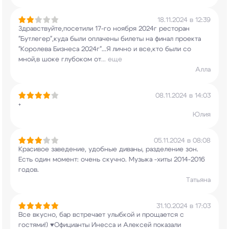
18.11.2024 в 12:39
Здравствуйте,посетили 17-го ноября 2024г
ресторан
"Бутлегер",куда были оплачены билеты
на финал проекта
"Королева Бизнеса 2024г"...Я
лично и все,кто были со
мной,в шоке глубоком от
...
еще
Алла
08.11.2024 в 14:03
+
Юлия
05.11.2024 в 08:08
Красивое заведение, удобные диваны, разделение
зон.
Есть один момент: очень скучно. Музыка
-хиты 2014-2016
годов.
Татьяна
31.10.2024 в 17:03
Все вкусно, бар встречает улыбкой и прощается с
гостями!) ♥️Официанты Инесса и Алексей показали