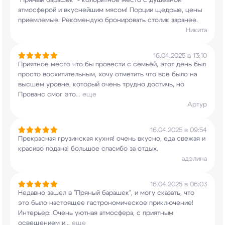
"Пряный барашек" - колоритное место с душевной
атмосферой и вкуснейшим мясом! Порции щедрые,
цены
приемлемые. Рекомендую бронировать столик
заранее.
Никита
16.04.2025 в 13:10
Приятное место что бы провести с семьёй, этот
день был
просто восхитительным, хочу отметить
что все было на
высшем уровне, который очень
трудно достичь, но
Прованс смог это
...
еще
Артур
16.04.2025 в 09:54
Прекрасная грузинская кухня! очень вкусно, еда
свежая и
красиво подана! большое спасибо за
отдых.
адэлина
16.04.2025 в 06:03
Недавно зашел в "Пряный барашек", и могу
сказать, что
это было настоящее
гастрономическое приключение!
Интерьер: Очень
уютная атмосфера, с приятным
освещением и
...
еще