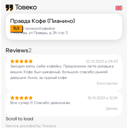
Правда Кофе (Пианино)
5,0
2 reviews
Кофейня
•
г Москва, ул Правды, д 24 стр 3
Reviews
2
22.10.2023 в 04:43
Заходил взять себе кофейку. Предложили латте
ромашка
вишня. Кофе был шикарный, большое
спасибо рыжей
девушке Анне, за чудный кофе
Константин
19.10.2023 в 12:24
Все супер !!! Спасибо девчонкам
Денис
Scroll to load
Service provided by Toweco