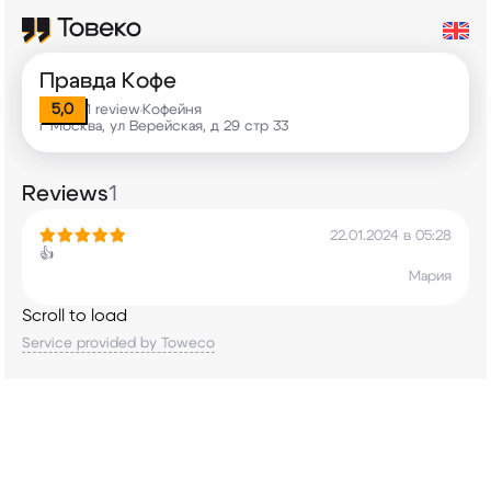
Правда Кофе
5,0
1 review
Кофейня
•
г Москва, ул Верейская, д 29 стр 33
Reviews
1
22.01.2024 в 05:28
👍
Мария
Scroll to load
Service provided by Toweco