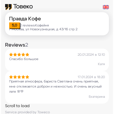
Правда Кофе
5,0
2 reviews
Кофейня
•
г Москва, ул Новокузнецкая, д 43/16 стр 2
Reviews
2
20.01.2024 в 12:10
Спасибо большое
Катя
17.01.2024 в 18:20
Приятная атмосфера, бариста Светлана очень
приятная,
мне откликается добром и нежностью. И
очень вкусный
лате 🌸💚
Екатерина
Scroll to load
Service provided by Toweco