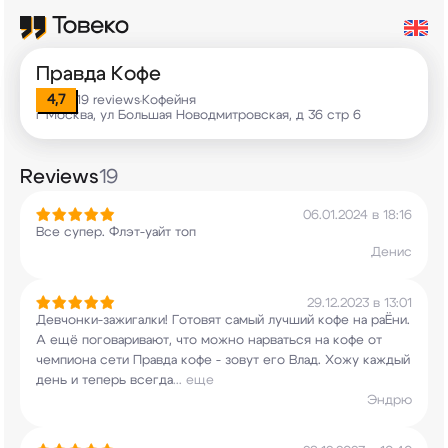
Правда Кофе
4,7
19 reviews
Кофейня
•
г Москва, ул Большая Новодмитровская, д 36 стр 6
Reviews
19
06.01.2024 в 18:16
Все супер. Флэт-уайт топ
Денис
29.12.2023 в 13:01
Девчонки-зажигалки! Готовят самый лучший кофе на
раЁни.
А ещё поговаривают, что можно нарваться
на кофе от
чемпиона сети Правда кофе - зовут
его Влад. Хожу каждый
день и теперь всегда
...
еще
Эндрю