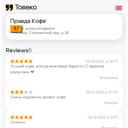
Правда Кофе
3,7
6 reviews
Кофейня
•
г Москва, Стремянный пер, д 26
Reviews
6
01.02.2024 в 06:31
Лучший кофе, всегда вежливые бариста ❤️‍🔥
верните
круассаны 💔
Екатерина
29.01.2024 в 07:54
Очень медленно делают кофе
Наталья
09.12.2023 в 12:21
Отлично