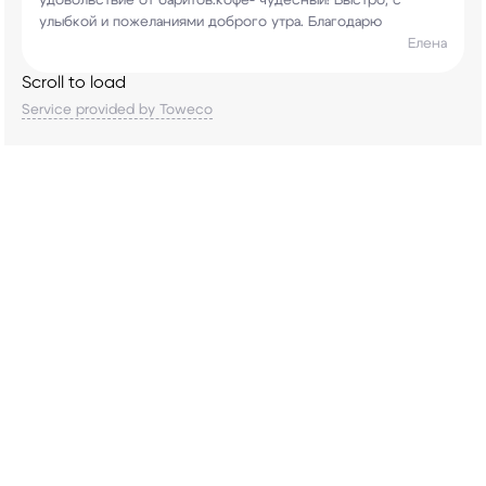
удовольствие от баритов.кофе-
чудесный! Быстро, с
улыбкой и пожеланиями
доброго утра. Благодарю
Елена
Scroll to load
Service provided by Toweco