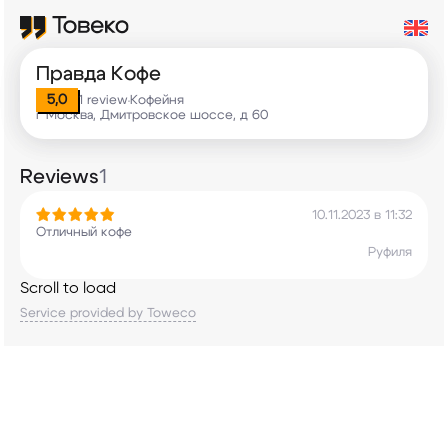
Правда Кофе
5,0
1 review
Кофейня
•
г Москва, Дмитровское шоссе, д 60
Reviews
1
10.11.2023 в 11:32
Отличный кофе
Руфиля
Scroll to load
Service provided by Toweco