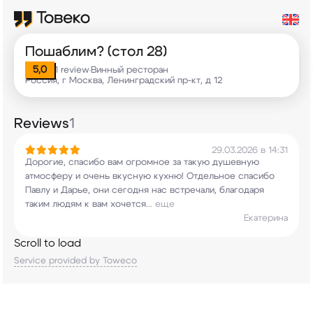
Пошаблим? (стол 28)
5,0
1 review
Винный ресторан
•
Россия, г Москва, Ленинградский пр-кт, д 12
Reviews
1
29.03.2026 в 14:31
Дорогие, спасибо вам огромное за такую душевную
атмосферу и очень вкусную кухню! Отдельное
спасибо
Павлу и Дарье, они сегодня нас
встречали, благодаря
таким людям к вам хочется
...
еще
Екатерина
Scroll to load
Service provided by Toweco