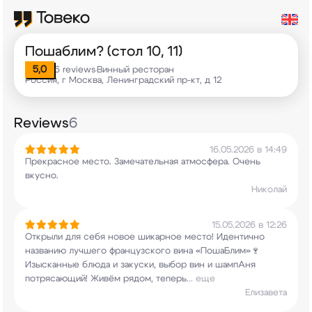
Пошаблим? (стол 10, 11)
5,0
6 reviews
Винный ресторан
•
Россия, г Москва, Ленинградский пр-кт, д 12
Reviews
6
16.05.2026 в 14:49
Прекрасное место. Замечательная атмосфера. Очень
вкусно.
Николай
15.05.2026 в 12:26
Открыли для себя новое шикарное место! Идентично
названию лучшего французского вина
«ПошаБлим»🍷
Изысканные блюда и закуски, выбор
вин и шампАня
потрясающий! Живём рядом, теперь
...
еще
Елизавета