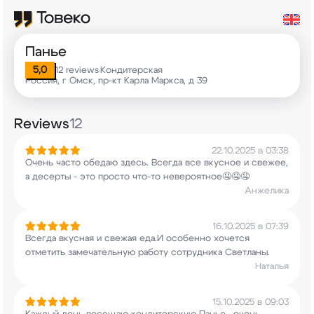
Панье
5,0
12 reviews
Кондитерская
•
Россия, г Омск, пр-кт Карла Маркса, д 39
Reviews
12
22.10.2025 в 03:38
Очень часто обедаю здесь. Всегда все вкусное и
свежее,
а десерты - это просто что-то
невероятное🤤🤤🤤
Анжелика
16.10.2025 в 07:39
Всегда вкусная и свежая еда.И особенно хочется
отметить замечательную работу сотрудника
Светланы.
Наталья
15.10.2025 в 09:03